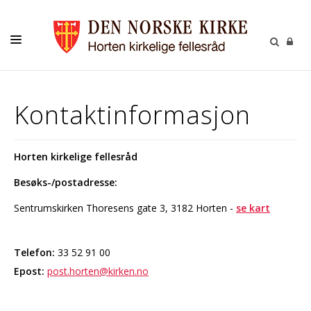
KIRKELIGE HANDLINGER
Kontaktinformasjon
MENIGHETER
KIRKER
Horten kirkelige fellesråd
RÅD OG UTVALG
Besøks-/postadresse:
BARN OG UNGDOM
Sentrumskirken Thoresens gate 3, 3182 Horten -
se kart
MUSIKK
GRAVFERD
Telefon:
33 52 91 00
Epost:
post.horten@kirken.no
GRAVPLASS
KALENDER