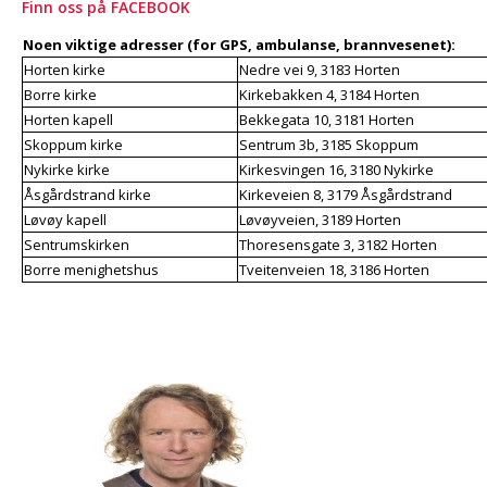
Finn oss på FACEBOOK
KONTAKT
Noen viktige adresser (for GPS, ambulanse, brannvesenet):
Horten kirke
Nedre vei 9, 3183 Horten
Borre kirke
Kirkebakken 4, 3184 Horten
Horten kapell
Bekkegata 10, 3181 Horten
Skoppum kirke
Sentrum 3b, 3185 Skoppum
Nykirke kirke
Kirkesvingen 16, 3180 Nykirke
Åsgårdstrand kirke
Kirkeveien 8, 3179 Åsgårdstrand
Løvøy kapell
Løvøyveien, 3189 Horten
Sentrumskirken
Thoresensgate 3, 3182 Horten
Borre menighetshus
Tveitenveien 18, 3186 Horten