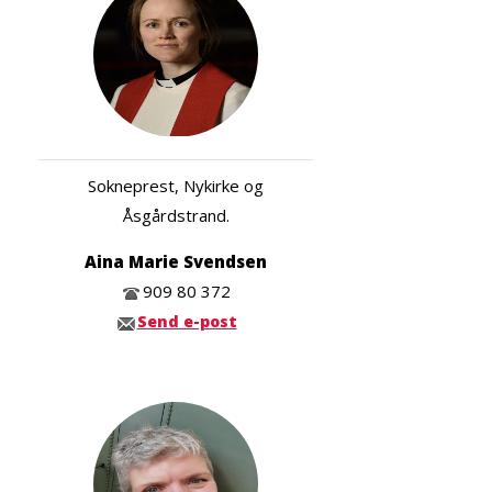
Sokneprest, Nykirke og
Åsgårdstrand.
Aina Marie Svendsen
909 80 372
Send e-post