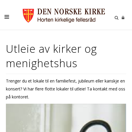
KIRKELIGE HANDLINGER
Utleie av kirker og
MENIGHETER
menighetshus
KIRKER
RÅD OG UTVALG
Trenger du et lokale til en familiefest, jubileum eller kanskje en
BARN OG UNGDOM
konsert? Vi har flere flotte lokaler til utleie! Ta kontakt med oss
MUSIKK
på kontoret.
GRAVFERD
GRAVPLASS
KALENDER