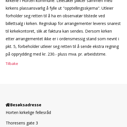
kirkene i Horten kommune. Leietaker plikter sammen med
kirkens plassansvarlig å fylle ut "opptellingsskjema". Utleier
forholder seg retten til å ha en observatør tilstede ved
billettsalg i kirken. Regnskap for arrangementer leveres snarest
til kirkekontoret, slik at faktura kan sendes. Dersom kirken
etter arrangementet ikke er i ordensmessig stand som nevnt i
pkt. 5, forbeholder utleier seg retten til å sende ekstra regning
på opprydding med kr. 230.- pluss mva. pr. arbeidstime.
Tilbake
Besøksadresse
Horten kirkelige fellesråd
Thoresens gate 3