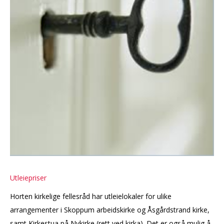
KONTAKT
Utleiepriser
Horten kirkelige fellesråd har utleielokaler for ulike
arrangementer i Skoppum arbeidskirke og Åsgårdstrand kirke,
samt Kirkestua på Nykirke (rett ved kirka). Det er også mulig å