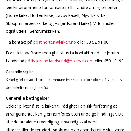
leie kirkerommene for konserter eller andre arrangementer
(Borre kirke, Horten kirke, Løvøy kapell, Nykirke kirke,
Skoppum arbeidskirke og Åsgårdstrand kirke). Vi formidler
også utleie i Sentrumskirken.
Ta kontakt på
p
ost.horten@kirken.no
eller 33 52 91 00
For utleie av Borre menighetshus ta kontakt med Liv Jorunn
Landsend på
liv.jorunn.landsend@hotmail.com
eller 450 10190
Generelle regler
Kirkelig fellesråd i Horten kommune ivaretar leieforholdet på vegne av
det enkelte menighetsråd.
Generelle betingelser
Utleier plikter å stille kirken til rådighet i en slik forfatning at
arrangementet kan gjennomføres uten unødige hindringer. De
utleide arealene utvendig og innvendig skal være
tilfredsstillende rengjort, snøbrøyting og sandstrøing skal være