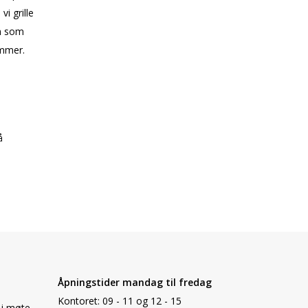
i grille
em som
ommer.
å
Åpningstider mandag til fredag
Kontoret:
09 - 11 og 12 - 15
 i møte