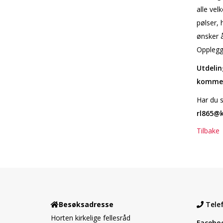
alle vel
pølser, 
ønsker 
Opplegge
Utdelin
komme
Har du 
rl865@k
Tilbake
Besøksadresse
Tele
Horten kirkelige fellesråd
Facebo