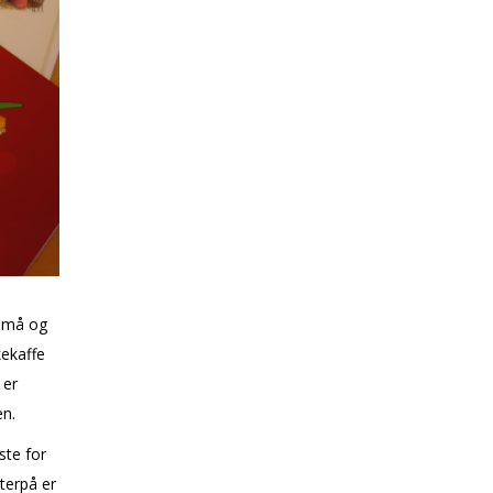
 små og
kekaffe
 er
en.
ste for
terpå er