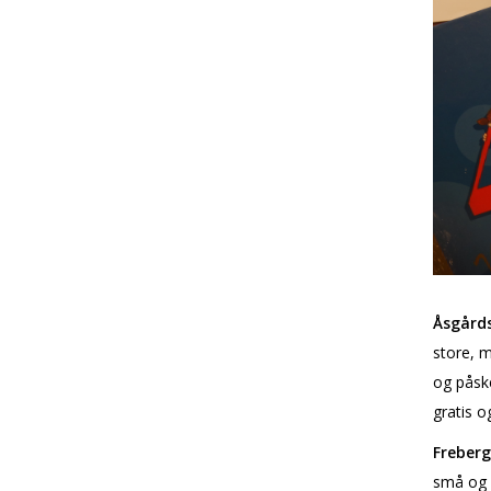
Åsgårds
store, m
og påske
gratis o
Freberg
små og s