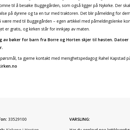
komne til å besøke Buggegården, som også ligger på Nykirke. Der skal v
hilse på dyrene og ta en tur med traktoren. Det blir påmelding for d
å være med til Buggegården – egen artikkel med påmeldingslenke k
t er gratis, og kirken står for innkjøp av maten.
g av bøker for barn fra Borre og Horten skjer til høsten. Datoer
r.
spørsmål, ta gjerne kontakt med menighetspedagog Rahel Kapstad p
irken.no
fon:
33529100
VARSLING:
ok:
Kirkene i Horten
Har du opplevd noe kritikkverdig