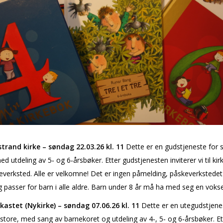
trand kirke – søndag 22.03.26 kl. 11
Dette er en gudstjeneste for
ed utdeling av 5‑ og 6‑årsbøker. Etter gudstjenesten inviterer vi til kir
verksted. Alle er velkomne! Det er ingen påmelding, påskeverkstedet
g passer for barn i alle aldre. Barn under 8 år må ha med seg en voks
kastet (Nykirke) – søndag 07.06.26 kl. 11
Dette er en utegudstjene
tore, med sang av barnekoret og utdeling av 4‑, 5‑ og 6‑årsbøker. Et