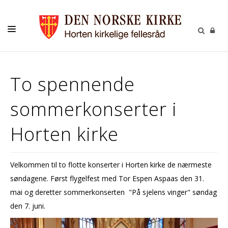
KIRKELIGE HANDLINGER
To spennende
MENIGHETER
sommerkonserter i
KIRKER
RÅD OG UTVALG
Horten kirke
BARN OG UNGDOM
MUSIKK
Velkommen til to flotte konserter i Horten kirke de nærmeste
søndagene. Først flygelfest med Tor Espen Aspaas den 31.
GRAVFERD
mai og deretter sommerkonserten "På sjelens vinger" søndag
GRAVPLASS
den 7. juni.
KALENDER